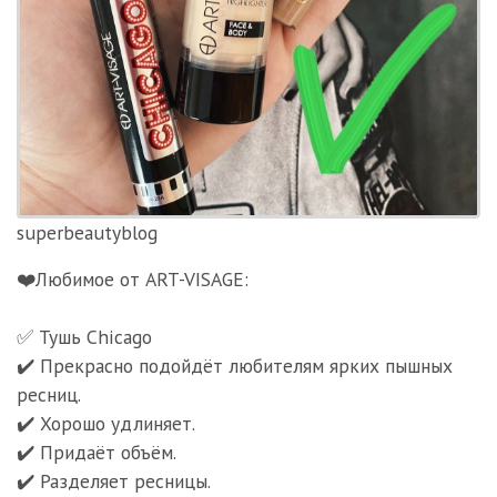
superbeautyblog
❤️Любимое от ART-VISAGE:
⠀
✅ Тушь Chicago
✔️ Прекрасно подойдёт любителям ярких пышных
ресниц.
✔️ Хорошо удлиняет.
✔️ Придаёт объём.
✔️ Разделяет ресницы.