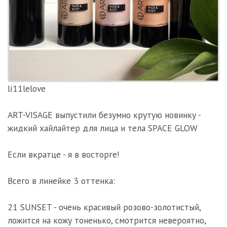
li11lelove
⠀⠀⠀
ART-VISAGE выпустили безумно крутую новинку -
жидкий хайлайтер для лица и тела SPACE GLOW
⠀⠀⠀
Если вкратце - я в восторге!
⠀⠀⠀
Всего в линейке 3 оттенка:
⠀⠀
21 SUNSET - очень красивый розово-золотистый,
ложится на кожу тоненько, смотрится невероятно,