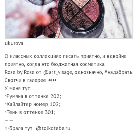
ukurova
О классных коллекциях писать приятно, и вдвойне
приятно, когда это бюджетная косметика.
Rose by Rose от @art_visage, однозначно, #надабрать.
Свотчи в галерее ⏪⏩
У меня тут:
▫️Румяна в оттенке 202;
▫️Хайлайтер номер 102;
▫️Тени в оттенке 301;
——
✨Брала тут @tolkotebe.ru