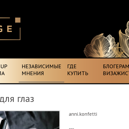
EUP
НЕЗАВИСИМЫЕ
ГДЕ
БЛОГЕРАМ
ЛА
МНЕНИЯ
КУПИТЬ
ВИЗАЖИС
для глаз
anni.konfetti
▫️▫️▫️