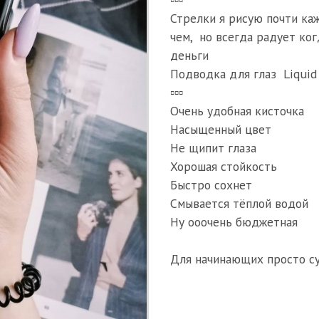
Стрелки я рисую почти ка
чем, но всегда радует ко
деньги
Подводка для глаз Liquid 
▫️▫️▫️
Очень удобная кисточка
Насыщенный цвет
Не щипит глаза
Хорошая стойкость
Быстро сохнет
Смывается тёплой водой
Ну ооочень бюджетная
Для начинающих просто с