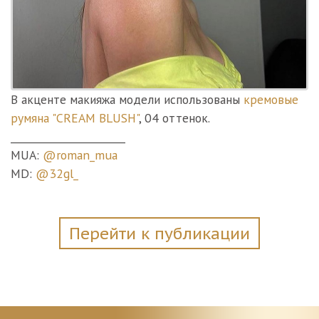
В акценте макияжа модели использованы
кремовые
румяна "CREAM BLUSH"
, 04 оттенок.
_______________________⠀
MUA:
@roman_mua
MD:
@32gl_
Перейти к публикации