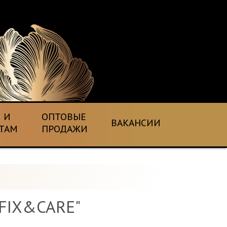
 И
ОПТОВЫЕ
ВАКАНСИИ
ТАМ
ПРОДАЖИ
"FIX&CARE"