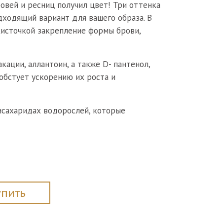
вей и ресниц получил цвет! Три оттенка
дходящий вариант для вашего образа. В
источкой закрепление формы брови,
кации, аллантоин, а также D- пантенол,
обстует ускорению их роста и
исахаридах водорослей, которые
упить